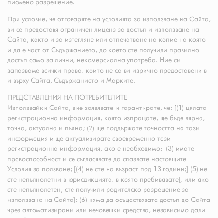
писмено разрешение.
При условие, че отговаряте на условията за използване на Сайта,
ви се предоставя ограничен лиценз за достъп и използване на
Сайта, както и за изтегляне или отпечатване на копие на която
и да е част от Съдържанието, до което сте получили правилно
достъп само за лични, некомерсиална употреба. Ние си
запазваме всички права, които не са ви изрично предоставени в
и върху Сайта, Съдържанието и Марките.
ПРЕДСТАВЛЕНИЯ НА ПОТРЕБИТЕЛИТЕ
Използвайки Сайта, вие заявявате и гарантирате, че: [(1) цялата
регистрационна информация, която изпращате, ще бъде вярна,
точна, актуална и пълна; (2) ще поддържате точността на тази
информация и ще актуализирате своевременно тази
регистрационна информация, ако е необходимо;] (3) имате
правоспособност и се съгласявате да спазвате настоящите
Условия за ползване; [(4) не сте на възраст под 13 години;] (5) не
сте непълнолетни в юрисдикцията, в която пребивавате[, или ако
сте непълнолетен, сте получили родителско разрешение за
използване на Сайта]; (6) няма да осъществявате достъп до Сайта
чрез автоматизирани или нечовешки средства, независимо дали