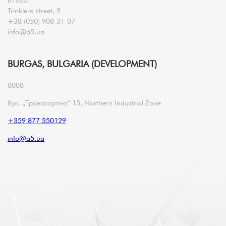
Trinklera street, 9
+38 (050) 908-31-07
info@a5.ua
BURGAS, BULGARIA (DEVELOPMENT)
8008
бул. „Транспортна“ 15, Northern Industrial Zone
+359 877 350129
info@a5.ua