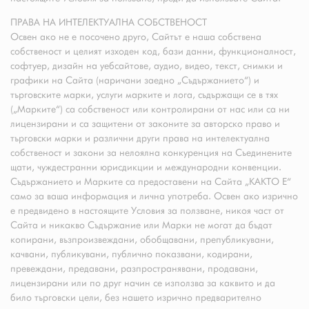
ПРАВА НА ИНТЕЛЕКТУАЛНА СОБСТВЕНОСТ
Освен ако не е посочено друго, Сайтът е наша собствена
собственост и целият изходен код, бази данни, функционалност,
софтуер, дизайн на уебсайтове, аудио, видео, текст, снимки и
графики на Сайта (наричани заедно „Съдържанието“) и
търговските марки, услуги марките и лога, съдържащи се в тях
(„Марките“) са собственост или контролирани от нас или са ни
лицензирани и са защитени от законите за авторско право и
търговски марки и различни други права на интелектуална
собственост и закони за нелоялна конкуренция на Съединените
щати, чуждестранни юрисдикции и международни конвенции.
Съдържанието и Марките са предоставени на Сайта „КАКТО Е“
само за ваша информация и лична употреба. Освен ако изрично
е предвидено в настоящите Условия за ползване, никоя част от
Сайта и никакво Съдържание или Марки не могат да бъдат
копирани, възпроизвеждани, обобщавани, препубликувани,
качвани, публикувани, публично показвани, кодирани,
превеждани, предавани, разпространявани, продавани,
лицензирани или по друг начин се използва за каквито и да
било търговски цели, без нашето изрично предварително