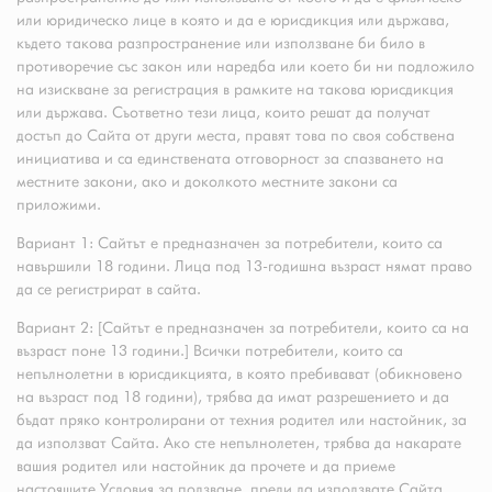
или юридическо лице в която и да е юрисдикция или държава,
където такова разпространение или използване би било в
противоречие със закон или наредба или което би ни подложило
на изискване за регистрация в рамките на такова юрисдикция
или държава. Съответно тези лица, които решат да получат
достъп до Сайта от други места, правят това по своя собствена
инициатива и са единствената отговорност за спазването на
местните закони, ако и доколкото местните закони са
приложими.
Вариант 1: Сайтът е предназначен за потребители, които са
навършили 18 години. Лица под 13-годишна възраст нямат право
да се регистрират в сайта.
Вариант 2: [Сайтът е предназначен за потребители, които са на
възраст поне 13 години.] Всички потребители, които са
непълнолетни в юрисдикцията, в която пребивават (обикновено
на възраст под 18 години), трябва да имат разрешението и да
бъдат пряко контролирани от техния родител или настойник, за
да използват Сайта. Ако сте непълнолетен, трябва да накарате
вашия родител или настойник да прочете и да приеме
настоящите Условия за ползване, преди да използвате Сайта.