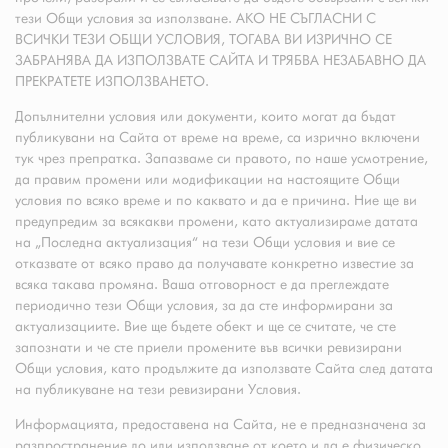
тези Общи условия за използване. АКО НЕ СЪГЛАСНИ С
ВСИЧКИ ТЕЗИ ОБЩИ УСЛОВИЯ, ТОГАВА ВИ ИЗРИЧНО СЕ
ЗАБРАНЯВА ДА ИЗПОЛЗВАТЕ САЙТА И ТРЯБВА НЕЗАБАВНО ДА
ПРЕКРАТЕТЕ ИЗПОЛЗВАНЕТО.
Допълнителни условия или документи, които могат да бъдат
публикувани на Сайта от време на време, са изрично включени
тук чрез препратка. Запазваме си правото, по наше усмотрение,
да правим промени или модификации на настоящите Общи
условия по всяко време и по каквато и да е причина. Ние ще ви
предупредим за всякакви промени, като актуализираме датата
на „Последна актуализация“ на тези Общи условия и вие се
отказвате от всяко право да получавате конкретно известие за
всяка такава промяна. Ваша отговорност е да преглеждате
периодично тези Общи условия, за да сте информирани за
актуализациите. Вие ще бъдете обект и ще се считате, че сте
запознати и че сте приели промените във всички ревизирани
Общи условия, като продължите да използвате Сайта след датата
на публикуване на тези ревизирани Условия.
Информацията, предоставена на Сайта, не е предназначена за
разпространение до или използване от което и да е физическо