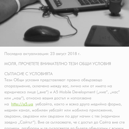
Последна актуализация: 23 август 2018 г.
МОЛЯ, ПРОЧЕТЕТЕ ВНИМАТЕЛНО ТЕЗИ ОБЩИ УСЛОВИЯ
СЪГЛАСИЕ С УСЛОВИЯТА
Тези Общи условия представляват правно обвързващо
споразумение, сключено между вас, лично или от името на
юридическо лице („вие“) и A5 Mobile Development („ние“, „нас“
или „наш“), относно вашия достъп и използване
на
http://a5.ua
уебсайта, както и всяка друга медийна форма,
медиен канал, мобилен уебсайт или мобилно приложение,
свързани, свързани или свързани по друг начин с тях (наричани
заедно „Сайтът“). Вие се съгласявате, че с достъп до Сайта вие сте
прочели, разбрали и се съгласявате да бъдете обвързани с всички