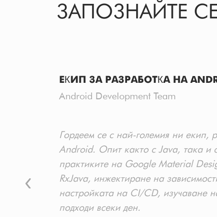
ЗАПОЗНАЙТЕ СЕ
ЕКИП ЗА РАЗРАБОТКА НА AND
Android Development Team
Гордеем се с най-големия ни екип, 
Android. Опит както с Java, така и с
практиките на Google Material Desi
RxJava, инжектиране на зависимости
настройката на CI/CD, изучаване н
подходи всеки ден.