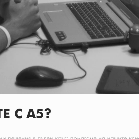
ТЕ
С A5?
ни решения в пълен кръг: помагаме на нашите кли