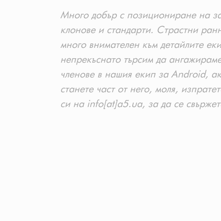
Много добър с позициониране на за
клонове и стандарти. Страстни ран
много внимателен към детайлите ек
непрекъснато търсим да ангажираме
членове в нашия екип за Android, а
станете част от него, моля, изпрат
си на info[at]a5.ua, за да се свърже