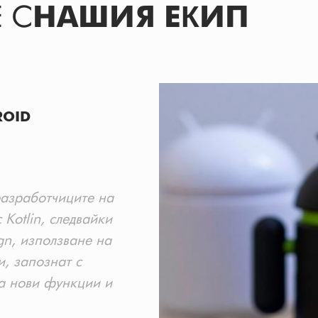
 С
НАШИЯ ЕКИП
ROID
разработчиците на
 Kotlin, следвайки
gn, използване на
, запознат с
а нови функции и