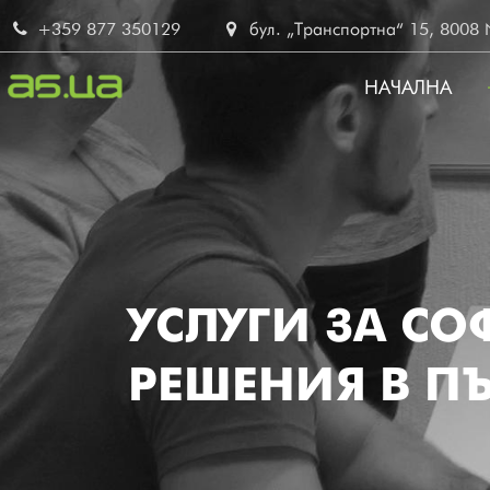
Skip
+359 877 350129
бул. „Транспортна“ 15, 8008 No
to
main
НАЧАЛНА
content
MAIN
NAVIG
BG
УСЛУГИ ЗА СО
РЕШЕНИЯ В ПЪ