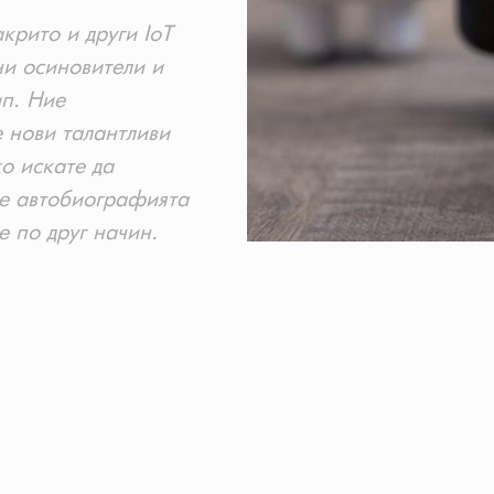
крито и други IoT
ни осиновители и
ип. Ние
 нови талантливи
ко искате да
ете автобиографията
те по друг начин.