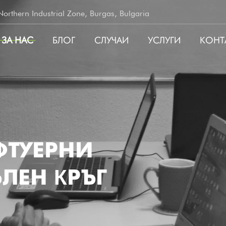
rthern Industrial Zone, Burgas, Bulgaria
ЗА НАС
БЛОГ
СЛУЧАИ
УСЛУГИ
КОНТ
ATION
ФТУЕРНИ
ЛЕН КРЪГ