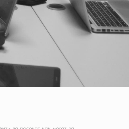
енти да посочат как могат да