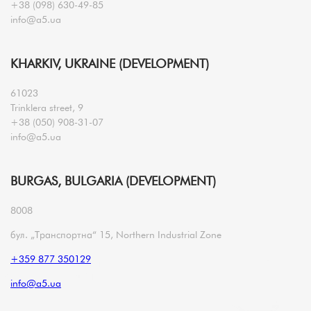
+38 (098) 630-49-85
info@a5.ua
KHARKIV, UKRAINE (DEVELOPMENT)
61023
Trinklera street, 9
+38 (050) 908-31-07
info@a5.ua
BURGAS, BULGARIA (DEVELOPMENT)
8008
бул. „Транспортна“ 15, Northern Industrial Zone
+359 877 350129
info@a5.ua