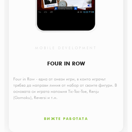
MOBILE DEVELOPMENT
FOUR IN ROW
Four in Row - една от онези игри, в които играчът
трябва да направи линия от набор от своите фигури. В
основата си играта напомня Tic-Tac-Toe, Renju
(Gomoku), Reversi и т.н.
ВИЖТЕ РАБОТАТА