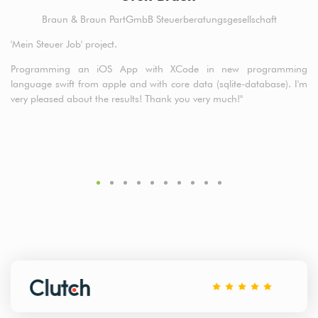
Braun & Braun PartGmbB Steuerberatungsgesellschaft
nds
'Mein Steuer Job' project.
Fi
the
Programming an iOS App with XCode in new programming
Qu
eam
language swift from apple and with core data (sqlite-database). I'm
ing
very pleased about the results! Thank you very much!"
hed
 no
.