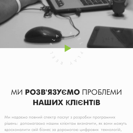
МИ
РОЗВ'ЯЗУЄМО
ПРОБЛЕМИ
НАШИХ КЛІЄНТІВ
Ми надаємо повний спектр послуг з розробки програмних
рішень: допомагаємо нашим клієнтам визначити, як вони можуть
вдосконалити свій бізнес за доромогою цифрових технологій,