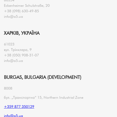
60354
Eckenheimer Schulstraße, 20
+38 (098) 630-49-85
info@a5.ua
ХАРКІВ, УКРАЇНА
61023
вул. Трінклера, 9
+38 (050) 908-31-07
info@a5.ua
BURGAS, BULGARIA (DEVELOPMENT)
8008
бул. „Транспортна“ 15, Northern Industrial Zone
+359 877 350129
info@a5.ua