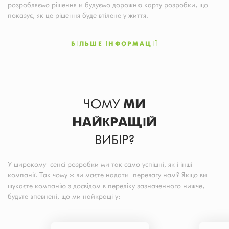
розробляємо рішення и будуємо дорожню карту розробки, що
показує, як це рішення буде втілене у життя.
БІЛЬШЕ ІНФОРМАЦІЇ
ЧОМУ
МИ
НАЙКРАЩІЙ
ВИБІР?
У широкому сенсі розробки ми так само успішні, як і інші
компанії. Так чому ж ви маєте надати перевагу нам? Якщо ви
шукаєте компанію з досвідом в переліку зазначенного нижче,
будьте впевнені, що ми найкращі у: