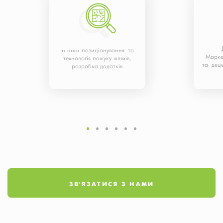
In-door позиціонування та
Марке
технологія пошуку шляхів,
та деце
розробка додатків
ЗВ'ЯЗАТИСЯ З НАМИ