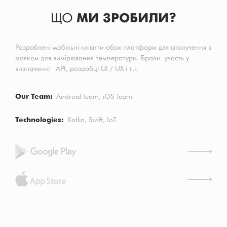
ЩО
МИ ЗРОБИЛИ?
Розроблені мобільні клієнти обох платформ для сполучення з
маяком для вимірювання температури. Брали участь у
визначенні API, розробці UI / UX і т.і.
Our Team
Android team, iOS Team
Technologies
Kotlin
Swift
IoT