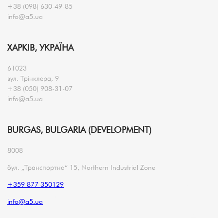
+38 (098) 630-49-85
info@a5.ua
ХАРКІВ, УКРАЇНА
61023
вул. Трінклера, 9
+38 (050) 908-31-07
info@a5.ua
BURGAS, BULGARIA (DEVELOPMENT)
8008
бул. „Транспортна“ 15, Northern Industrial Zone
+359 877 350129
info@a5.ua