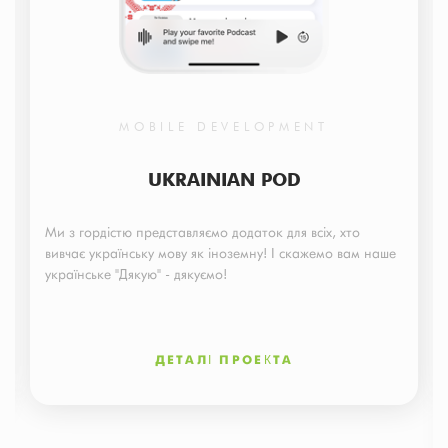
MOBILE DEVELOPMENT
UKRAINIAN POD
Ми з гордістю представляємо додаток для всіх, хто
вивчає українську мову як іноземну! І скажемо вам наше
українське "Дякую" - дякуємо!
ДЕТАЛІ ПРОЕКТА