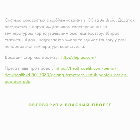
Система складається з мобільних клієнтів iOS та Android. Додаток
поєднується з наручним датчиком спостереження за
температурою користувачів, вимірює температуру, збирає
статистичні дані, надсилає їх у хмару та здимає тривогу у разі
ненормальної температури користувача.
Домашня сторінка проекту:
http://leptas.com/
Преса пише про проект:
https://health.detik.com/berita-
detikhealth/d-5017030/gelang-temptrace-untuk-pantau-pasien-
odp-dan-pdp
ОБГОВОРИТИ ВЛАСНИЙ ПРОЕКТ