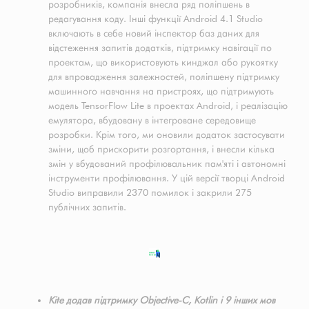
розробників, компанія внесла ряд поліпшень в
редагування коду. Інші функції Android 4.1 Studio
включають в себе новий інспектор баз даних для
відстеження запитів додатків, підтримку навігації по
проектам, що використовують кинджал або рукоятку
для впровадження залежностей, поліпшену підтримку
машинного навчання на пристроях, що підтримують
модель TensorFlow Lite в проектах Android, і реалізацію
емулятора, вбудовану в інтегроване середовище
розробки. Крім того, ми оновили додаток застосувати
зміни, щоб прискорити розгортання, і внесли кілька
змін у вбудований профілювальник пам'яті і автономні
інструменти профілювання. У цій версії творці Android
Studio виправили 2370 помилок і закрили 275
публічних запитів.
Kite додав підтримку Objective-C, Kotlin і 9 інших мов