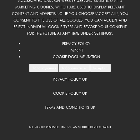
AGGREGATED DATA ON WEBSITE USE AND STATISTICS; AND
MARKETING COOKIES, WHICH ARE USED TO DISPLAY RELEVANT
CONTENT AND ADVERTISING. IF YOU CHOOSE "ACCEPT ALL", YOU
CONSENT TO THE USE OF ALL COOKIES. YOU CAN ACCEPT AND
REJECT INDIVIDUAL COOKIE TYPES AND REVOKE YOUR CONSENT
FOR THE FUTURE AT ANY TIME UNDER "SETTINGS".
PRIVACY POLICY
IMPRINT
COOKIE DOCUMENTATION
Налаштування
Заборонити всі
Accept all
PRIVACY POLICY UK
FOOTER
UK
COOKIE POLICY UK
TERMS AND CONDITIONS UK
ALL RIGHTS RESERVED ©2022 A5 MOBILE DEVELOPMENT