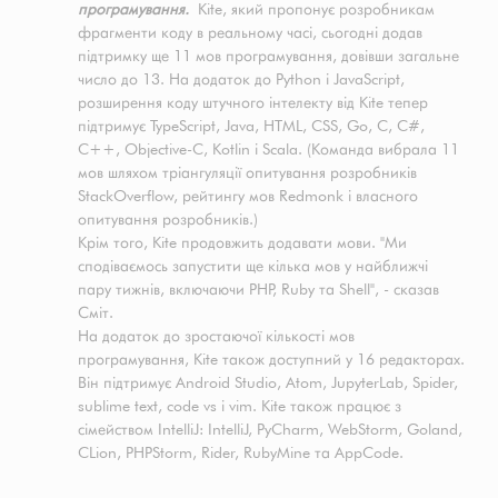
програмування.
Kite, який пропонує розробникам
фрагменти коду в реальному часі, сьогодні додав
підтримку ще 11 мов програмування, довівши загальне
число до 13. На додаток до Python і JavaScript,
розширення коду штучного інтелекту від Kite тепер
підтримує TypeScript, Java, HTML, CSS, Go, C, C#,
C++, Objective-C, Kotlin і Scala. (Команда вибрала 11
мов шляхом тріангуляції опитування розробників
StackOverflow, рейтингу мов Redmonk і власного
опитування розробників.)
Крім того, Kite продовжить додавати мови. "Ми
сподіваємось запустити ще кілька мов у найближчі
пару тижнів, включаючи PHP, Ruby та Shell", - сказав
Сміт.
На додаток до зростаючої кількості мов
програмування, Kite також доступний у 16 редакторах.
Він підтримує Android Studio, Atom, JupyterLab, Spider,
sublime text, code vs і vim. Kite також працює з
сімейством IntelliJ: IntelliJ, PyCharm, WebStorm, Goland,
CLion, PHPStorm, Rider, RubyMine та AppCode.