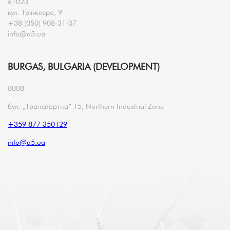
61023
вул. Трінклера, 9
+38 (050) 908-31-07
info@a5.ua
BURGAS, BULGARIA (DEVELOPMENT)
8008
бул. „Транспортна“ 15, Northern Industrial Zone
+359 877 350129
info@a5.ua