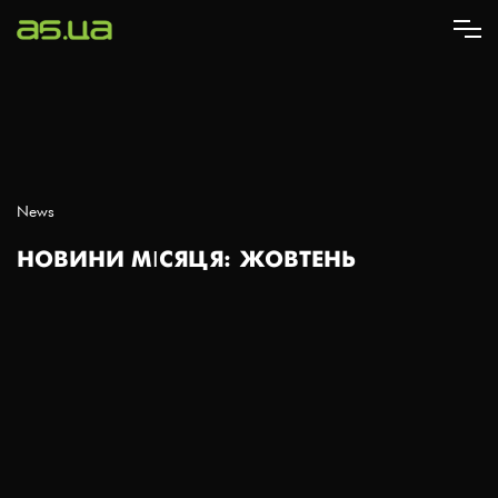
Перейти
до
основного
вмісту
News
НОВИНИ МІСЯЦЯ: ЖОВТЕНЬ