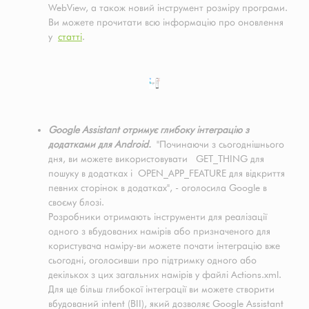
WebView, а також новий інструмент розміру програми.
Ви можете прочитати всю інформацію про оновлення
у
статті
.
Google Assistant отримує глибоку інтеграцію з
додатками для Android.
"Починаючи з сьогоднішнього
дня, ви можете використовувати GET_THING для
пошуку в додатках і OPEN_APP_FEATURE для відкриття
певних сторінок в додатках", - оголосила Google в
своєму блозі.
Розробники отримають інструменти для реалізації
одного з вбудованих намірів або призначеного для
користувача наміру-ви можете почати інтеграцію вже
сьогодні, оголосивши про підтримку одного або
декількох з цих загальних намірів у файлі Actions.xml.
Для ще більш глибокої інтеграції ви можете створити
вбудований intent (BII), який дозволяє Google Assistant