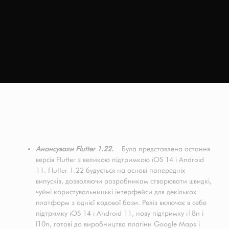
Анонсували Flutter 1.22.
Була представлена остання
версія Flutter з великою підтримкою iOS 14 і Android
11. Flutter 1.22 будується на основі попередніх
випусків, дозволяючи розробникам створювати швидкі,
чуйні користувальницькі інтерфейси для декількох
платформ з однієї кодової бази. Реліз включає в себе
підтримку iOS 14 і Android 11, нову підтримку i18n і
l10n, готові до виробництва плагіни Google Maps і