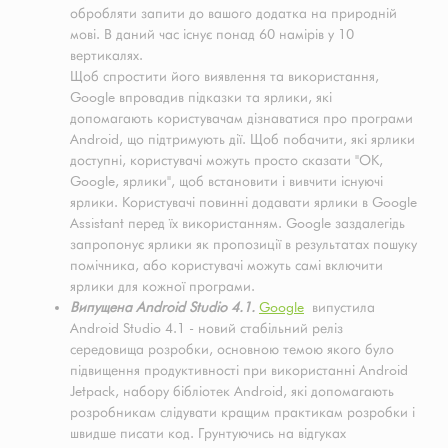
обробляти запити до вашого додатка на природній
мові. В даний час існує понад 60 намірів у 10
вертикалях.
Щоб спростити його виявлення та використання,
Google впровадив підказки та ярлики, які
допомагають користувачам дізнаватися про програми
Android, що підтримують дії. Щоб побачити, які ярлики
доступні, користувачі можуть просто сказати "ОК,
Google, ярлики", щоб встановити і вивчити існуючі
ярлики. Користувачі повинні додавати ярлики в Google
Assistant перед їх використанням. Google заздалегідь
запропонує ярлики як пропозиції в результатах пошуку
помічника, або користувачі можуть самі включити
ярлики для кожної програми.
Випущена Android Studio 4.1.
Google
випустила
Android Studio 4.1 - новий стабільний реліз
середовища розробки, основною темою якого було
підвищення продуктивності при використанні Android
Jetpack, набору бібліотек Android, які допомагають
розробникам слідувати кращим практикам розробки і
швидше писати код. Грунтуючись на відгуках