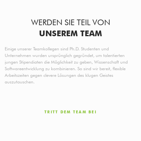
WERDEN SIE TEIL VON
UNSEREM TEAM
Einige unserer Teamkollegen sind Ph.D. Studenten und
Unternehmen wurden ursprünglich gegründet, um talentierten
jungen Stipendiaten die Möglichkeit zu geben, Wissenschaft und
Softwareentwicklung zu kombinieren. So sind wir bereit, flexible
Arbeitszeiten gegen clevere Lösungen des klugen Geistes
auszutauschen.
TRITT DEM TEAM BEI