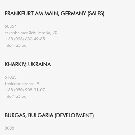
FRANKFURT AM MAIN, GERMANY (SALES)
60354
Eckenheimer Schulstraße, 20
+38 (098) 630-49-85
info@a5.ua
KHARKIV, UKRAINA
61023
Trinklera Strasse, 9
+38 (050) 908-31-07
info@a5.ua
BURGAS, BULGARIA (DEVELOPMENT)
8008