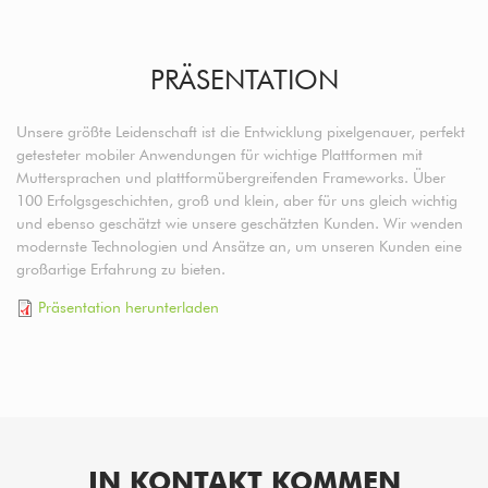
PRÄSENTATION
Unsere größte Leidenschaft ist die Entwicklung pixelgenauer, perfekt
getesteter mobiler Anwendungen für wichtige Plattformen mit
Muttersprachen und plattformübergreifenden Frameworks. Über
100 Erfolgsgeschichten, groß und klein, aber für uns gleich wichtig
und ebenso geschätzt wie unsere geschätzten Kunden. Wir wenden
modernste Technologien und Ansätze an, um unseren Kunden eine
großartige Erfahrung zu bieten.
Präsentation herunterladen
IN KONTAKT KOMMEN