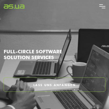
Direkt
zum
Inhalt
FULL-CIRCLE SOFTWARE
SOLUTION SERVICES
LASS UNS ANFANGEN